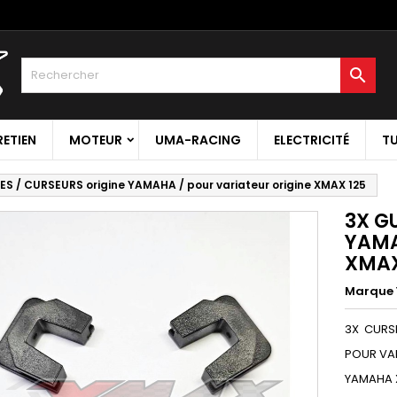

RETIEN
MOTEUR
UMA-RACING
ELECTRICITÉ
T
ES / CURSEURS origine YAMAHA / pour variateur origine XMAX 125
3X G
YAMA
XMAX
Marque
3X CURS
POUR VAR
YAMAHA 