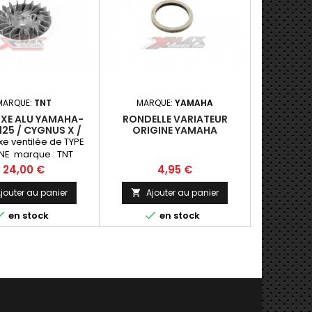
MARQUE:
TNT
MARQUE:
YAMAHA
MAR
IXE ALU YAMAHA-
RONDELLE VARIATEUR
RESSORT DE
25 / CYGNUS X /
ORIGINE YAMAHA
MAXI (4
AJESTY 125
YAMAHA XM
ixe ventilée de TYPE
Ressort d
NE marque : TNT
Max
Prix
Prix
P
24,00 €
4,95 €
jouter au panier
Ajouter au panier
Ajo





en stock
en stock
en réap