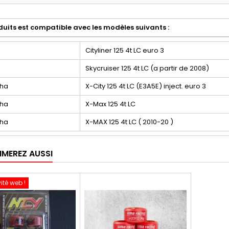
uits est compatible avec les modèles suivants :
Cityliner 125 4t LC euro 3
Skycruiser 125 4t LC (a partir de 2008)
aha
X-City 125 4t LC (E3A5E) inject. euro 3
aha
X-Max 125 4t LC
aha
X-MAX 125 4t LC ( 2010-20 )
IMEREZ AUSSI
ité web !