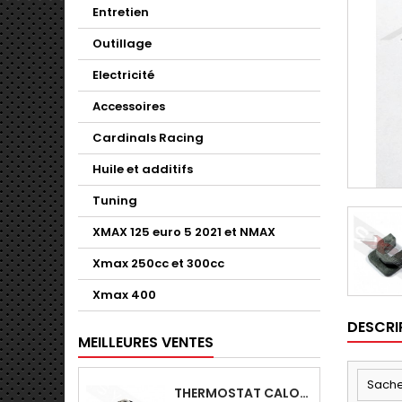
Entretien
Outillage
Electricité
Accessoires
Cardinals Racing
Huile et additifs
Tuning
XMAX 125 euro 5 2021 et NMAX
Xmax 250cc et 300cc
Xmax 400
DESCRI
MEILLEURES VENTES
Sache
THERMOSTAT CALORSTAT ORIGINE YAMAHA X-MAX - SKYLINE 125-YZFR125