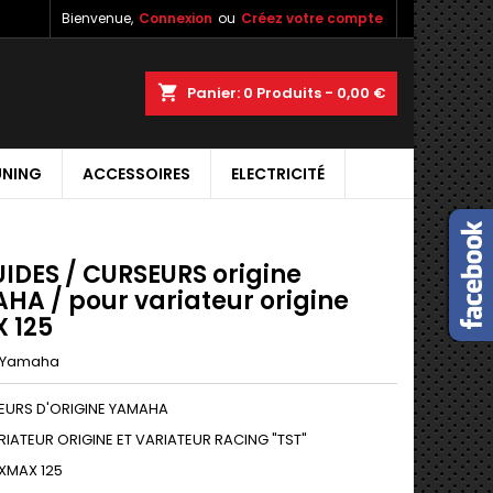
Bienvenue,
Connexion
ou
Créez votre compte
shopping_cart
Panier:
0
Produits - 0,00 €
UNING
ACCESSOIRES
ELECTRICITÉ
UIDES / CURSEURS origine
HA / pour variateur origine
 125
Yamaha
EURS D'ORIGINE YAMAHA
IATEUR ORIGINE ET VARIATEUR RACING "TST"
XMAX 125