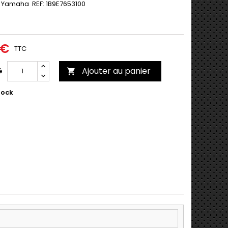
 Yamaha REF:
1B9E7653100
 €
TTC
Ajouter au panier
é

tock