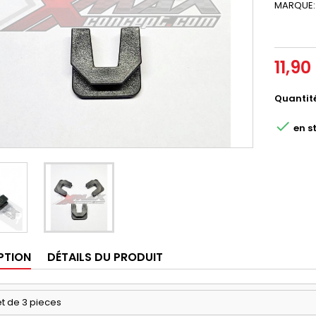
MARQUE:
11,90
Quantit

en s
PTION
DÉTAILS DU PRODUIT
t de 3 pieces