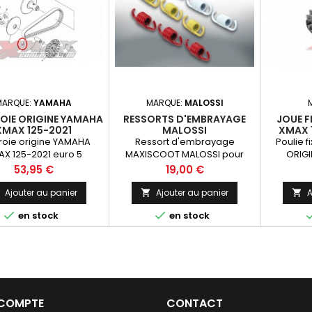
MARQUE:
YAMAHA
MARQUE:
MALOSSI
OIE ORIGINE YAMAHA
RESSORTS D'EMBRAYAGE
JOUE F
XMAX 125-2021
MALOSSI
XMAX 1
M
roie origine YAMAHA
Ressort d'embrayage
Poulie f
X 125-2021 euro 5
MAXISCOOT MALOSSI pour
ORIGI
Xmax 125 / skycruiser 125 ....
Prix
Prix
53,95 €
19,00 €
pour embrayage d'origine !
Ajouter au panier
Ajouter au panier
A




en stock
en stock
 COMPTE
CONTACT