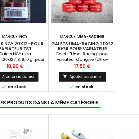
MARQUE:
NCY
MARQUE:
UMA-RACING
S NCY 20X12- POUR
GALETS UMA-RACING 20X12
VARIATEUR TST
10GR POUR VARIATEUR
D'ORIGINE X-MAX125
Galets NCY ultra
Galets "Uma-Racing" pour
nt20x127 ,8, 9,10 gr pour
variateur d'origine (ultra-
variateur TST
résistant) 20X12 10gr en
Prix
Prix
18,90 €
17,50 €
remplacement des galets
d'origine (10gr) pour plus de
Ajouter au panier
Ajouter au panier

reprise !


en stock
en stock
RES PRODUITS DANS LA MÊME CATÉGORIE :