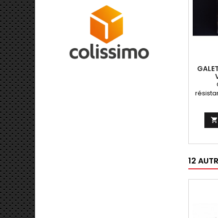
GALET
résista

12 AUT