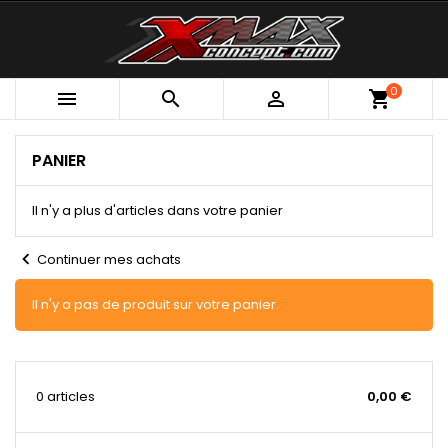
0



shopping_cart
PANIER
Il n'y a plus d'articles dans votre panier
chevron_left
Continuer mes achats
Il n'y a pas de produit sur votre panier.
0 articles
0,00 €