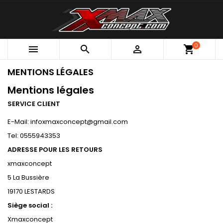
0



shopping_cart
MENTIONS LÉGALES
Mentions légales
SERVICE CLIENT
E-Mail: infoxmaxconcept@gmail.com
Tel: 0555943353
ADRESSE POUR LES RETOURS
xmaxconcept
5 La Bussière
19170 LESTARDS
Siège social :
Xmaxconcept