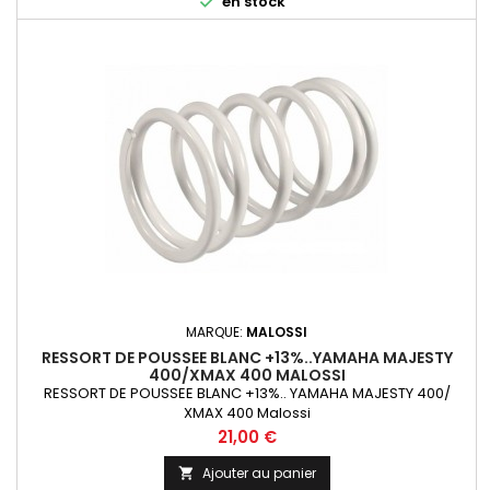

en stock
MARQUE:
MALOSSI
RESSORT DE POUSSEE BLANC +13%..YAMAHA MAJESTY
400/XMAX 400 MALOSSI
RESSORT DE POUSSEE BLANC +13%.. YAMAHA MAJESTY 400/
XMAX 400 Malossi
Prix
21,00 €
Ajouter au panier
