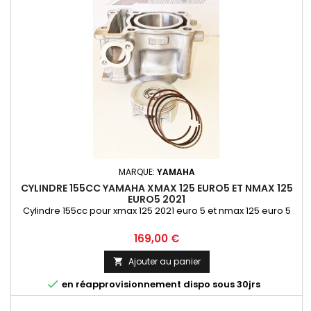
MARQUE:
YAMAHA
CYLINDRE 155CC YAMAHA XMAX 125 EURO5 ET NMAX 125
EURO5 2021
Cylindre 155cc pour xmax 125 2021 euro 5 et nmax 125 euro 5
Prix
169,00 €
Ajouter au panier


en réapprovisionnement dispo sous 30jrs