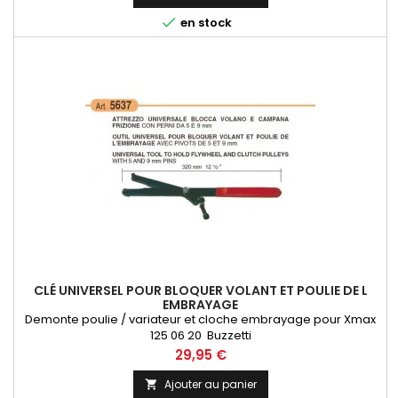

en stock
CLÉ UNIVERSEL POUR BLOQUER VOLANT ET POULIE DE L
EMBRAYAGE
Demonte poulie / variateur et cloche embrayage pour Xmax
125 06 20 Buzzetti
Prix
29,95 €
Ajouter au panier
