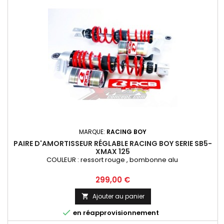
MARQUE:
RACING BOY
PAIRE D'AMORTISSEUR RÉGLABLE RACING BOY SERIE SB5-
XMAX 125
COULEUR : ressort rouge , bombonne alu
Prix
299,00 €
Ajouter au panier


en réapprovisionnement