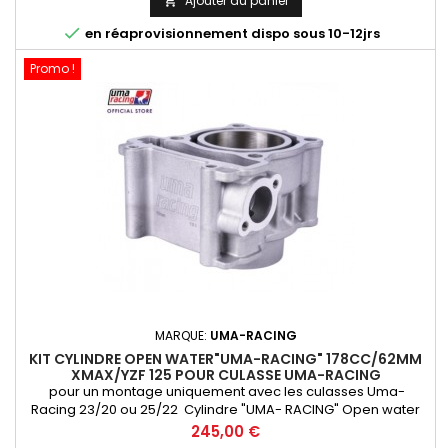
Ajouter au panier


en réaprovisionnement dispo sous 10-12jrs
Promo !
MARQUE:
UMA-RACING
KIT CYLINDRE OPEN WATER"UMA-RACING" 178CC/62MM
XMAX/YZF 125 POUR CULASSE UMA-RACING
pour un montage uniquement avec les culasses Uma-
Racing 23/20 ou 25/22 Cylindre "UMA- RACING" Open water
pour culasse superhead , traitement céramique et piston
Prix
245,00 €
forgé allégé ! 62mm (178 cm3) Le must qualité / Prix/