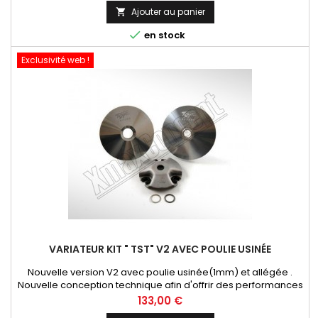
performance pour Xmax 125/ YZF125 / XCity 125/ SKYcruiser .
Ajouter au panier

montage avec le tendeur de chaine distribution : 02B00520

en stock
Exclusivité web !
VARIATEUR KIT " TST" V2 AVEC POULIE USINÉE
Nouvelle version V2 avec poulie usinée(1mm) et allégée .
Nouvelle conception technique afin d'offrir des performances
maxi pour les démarrages, accélération et vitesse de pointe.
Prix
133,00 €
1 pente (L) pour les démarrages et accélérations 1 pente (S)