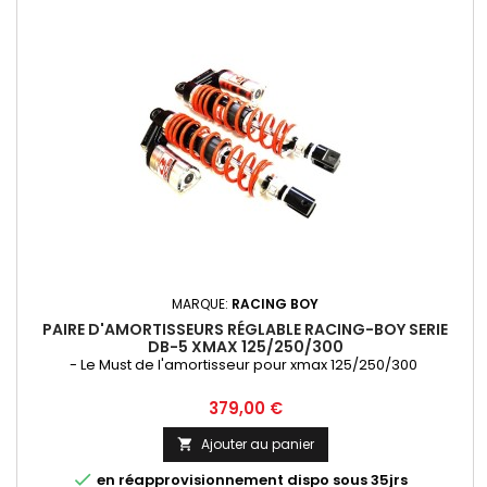
MARQUE:
RACING BOY
PAIRE D'AMORTISSEURS RÉGLABLE RACING-BOY SERIE
DB-5 XMAX 125/250/300
- Le Must de l'amortisseur pour xmax 125/250/300
Prix
379,00 €
Ajouter au panier


en réapprovisionnement dispo sous 35jrs