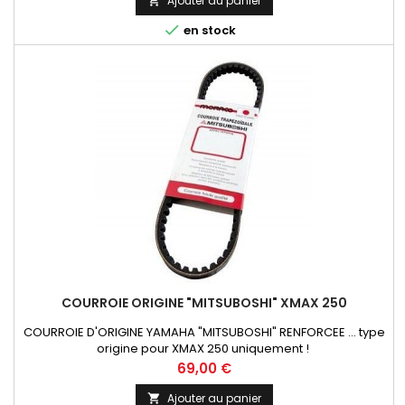
Ajouter au panier


en stock
COURROIE ORIGINE "MITSUBOSHI" XMAX 250
COURROIE D'ORIGINE YAMAHA "MITSUBOSHI" RENFORCEE ... type
origine pour XMAX 250 uniquement !
Prix
69,00 €
Ajouter au panier
