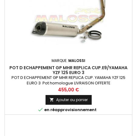
MARQUE:
MALOSSI
POT D ECHAPPEMENT GP MHR REPLICA CUP.E9/YAMAHA
YZF 125 EURO 3
POT D ECHAPPEMENT GP MHR REPLICA CUP. YAMAHA YZF 125
EURO 3 Pot homologue LIVRAISON OFFERTE
Prix
455,00 €
Ajouter au panier


en réapprovisionnement