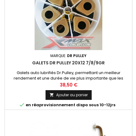
MARQUE:
DR PULLEY
GALETS DR PULLEY 20X12 7/8/9GR
Galets auto lubrifiés Dr.Pulley, permettant un meilleur
rendement et une durée de vie plus importante que les
galets traditionnels.
Prix
38,50 €
Ajouter au panier


en réaprovisionnement dispo sous 10-12jrs