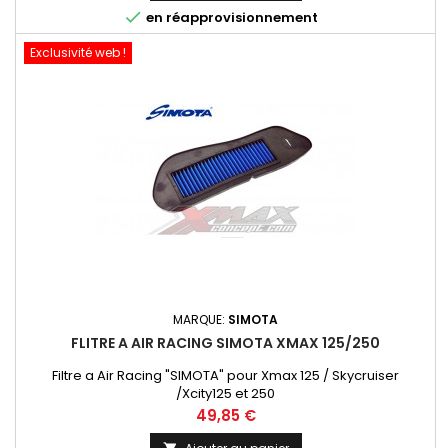

en réapprovisionnement
Exclusivité web !
MARQUE:
SIMOTA
FLITRE A AIR RACING SIMOTA XMAX 125/250
Filtre a Air Racing "SIMOTA" pour Xmax 125 / Skycruiser
/Xcity125 et 250
Prix
49,85 €