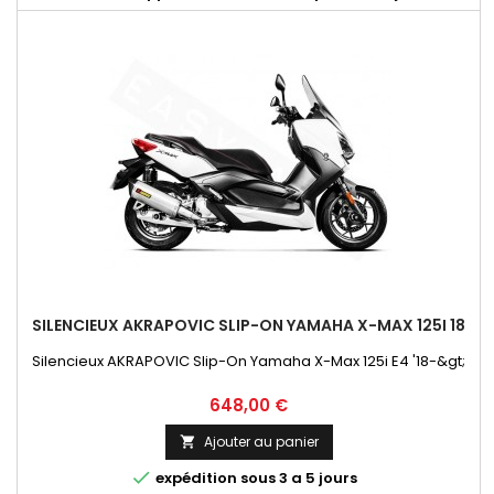
SILENCIEUX AKRAPOVIC SLIP-ON YAMAHA X-MAX 125I 18
Silencieux AKRAPOVIC Slip-On Yamaha X-Max 125i E4 '18-&gt;
Prix
648,00 €
Ajouter au panier


expédition sous 3 a 5 jours