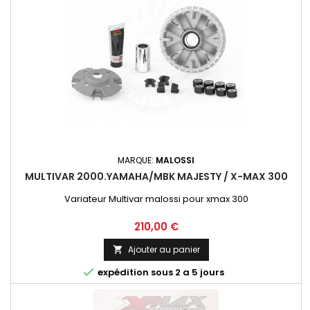
MARQUE:
MALOSSI
MULTIVAR 2000.YAMAHA/MBK MAJESTY / X-MAX 300
Variateur Multivar malossi pour xmax 300
Prix
210,00 €
Ajouter au panier


expédition sous 2 a 5 jours