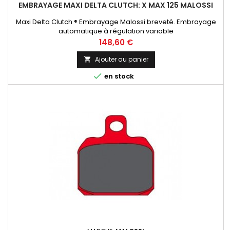
EMBRAYAGE MAXI DELTA CLUTCH: X MAX 125 MALOSSI
Maxi Delta Clutch ® Embrayage Malossi breveté. Embrayage
automatique à régulation variable
Prix
148,60 €
Ajouter au panier


en stock