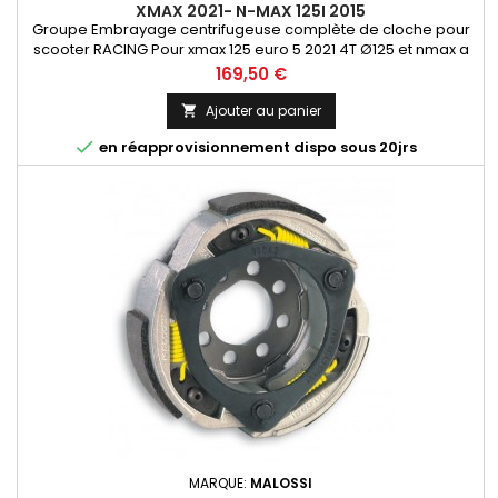
XMAX 2021- N-MAX 125I 2015
Groupe Embrayage centrifugeuse complète de cloche pour
scooter RACING Pour xmax 125 euro 5 2021 4T Ø125 et nmax a
partir de 2015
Prix
169,50 €
Ajouter au panier


en réapprovisionnement dispo sous 20jrs
MARQUE:
MALOSSI