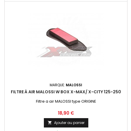
MARQUE:
MALOSSI
FILTRE À AIR MALOSSI W BOX X-MAX/ X-CITY 125-250
Filtre a air MALOSSI type ORIGINE
Prix
18,90 €
Ajouter au panier
