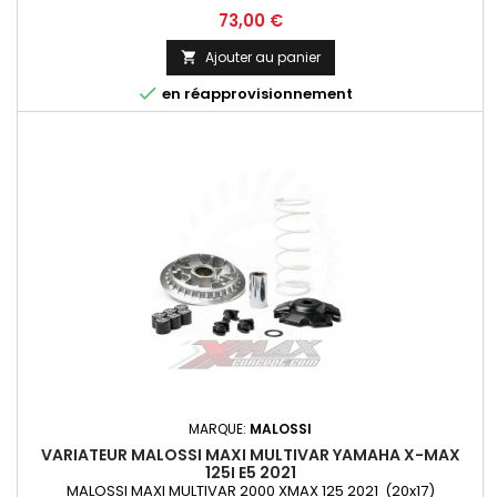
Prix
73,00 €
Ajouter au panier


en réapprovisionnement
MARQUE:
MALOSSI
VARIATEUR MALOSSI MAXI MULTIVAR YAMAHA X-MAX
125I E5 2021
MALOSSI MAXI MULTIVAR 2000 XMAX 125 2021 (20x17)