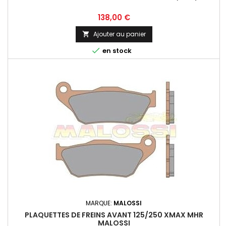
Prix
138,00 €
Ajouter au panier


en stock
MARQUE:
MALOSSI
PLAQUETTES DE FREINS AVANT 125/250 XMAX MHR
MALOSSI