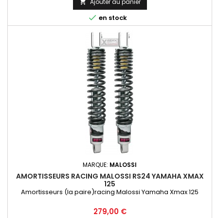
Ajouter au panier


en stock
MARQUE:
MALOSSI
AMORTISSEURS RACING MALOSSI RS24 YAMAHA XMAX
125
Amortisseurs (la paire)racing Malossi Yamaha Xmax 125
Prix
279,00 €