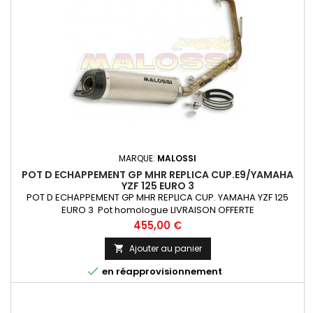
MARQUE:
MALOSSI
POT D ECHAPPEMENT GP MHR REPLICA CUP.E9/YAMAHA
YZF 125 EURO 3
POT D ECHAPPEMENT GP MHR REPLICA CUP. YAMAHA YZF 125
EURO 3 Pot homologue LIVRAISON OFFERTE
Prix
455,00 €
Ajouter au panier


en réapprovisionnement