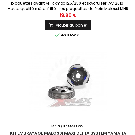
plaquettes avant MHR xmax 125/250 et skycruiser AV 2010
Haute qualité métal fritté Les plaquettes de frein Malossi MHR
Synt: sintérisées, sans amiante, sont réalisées dans des
Prix
19,90 €
matériaux spécifiques qui les rendent particulièrement
indiquées dans les situations d'utilisation extrême.
Ajouter au panier


en stock
MARQUE:
MALOSSI
KIT EMBRAYAGE MALOSSI MAXI DELTA SYSTEM YAMAHA