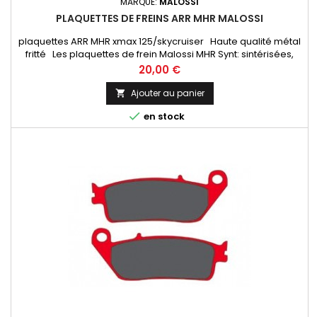
MARQUE:
MALOSSI
PLAQUETTES DE FREINS ARR MHR MALOSSI
plaquettes ARR MHR xmax 125/skycruiser Haute qualité métal
fritté Les plaquettes de frein Malossi MHR Synt: sintérisées,
sans amiante, sont réalisées dans des matériaux spécifiques
Prix
20,00 €
qui les rendent particulièrement indiquées dans les situations
d'utilisation extrême.
Ajouter au panier


en stock