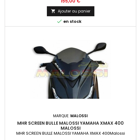
Prix
155,00 €
Ajouter au panier


en stock
MARQUE:
MALOSSI
MHR SCREEN BULLE MALOSSI YAMAHA XMAX 400
MALOSSI
MHR SCREEN BULLE MALOSSI YAMAHA XMAX 400Malossi