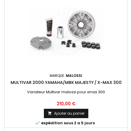
MARQUE:
MALOSSI
MULTIVAR 2000.YAMAHA/MBK MAJESTY / X-MAX 300
Variateur Multivar malossi pour xmax 300
Prix
210,00 €
Ajouter au panier


expédition sous 2 a 5 jours