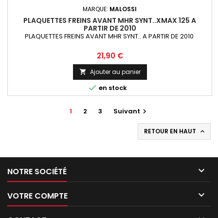
MARQUE:
MALOSSI
PLAQUETTES FREINS AVANT MHR SYNT..XMAX 125 A
PARTIR DE 2010
PLAQUETTES FREINS AVANT MHR SYNT.. A PARTIR DE 2010
Prix
21,90 €
Ajouter au panier


en stock
1
2
3
Suivant

RETOUR EN HAUT


NOTRE SOCIÉTÉ

VOTRE COMPTE