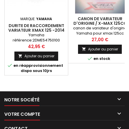
CANON DE VARIATEUR
MARQUE:
YAMAHA
D'ORIGINE / X-MAX 125CC
DURITE DE RACCORDEMENT
canon de variateur d'origine
VARIATEUR XMAX 125 -2014
Yamaha pour xmax 125cc
Yamaha
jusqu'à 2020
Prix
27,00 €
référence:2DME54750100
Prix
42,95 €
Ajouter au panier

Ajouter au panier


en stock

en réapprovisionnement
dispo sous 10jrs

NOTRE SOCIÉTÉ

VOTRE COMPTE

CONTACT