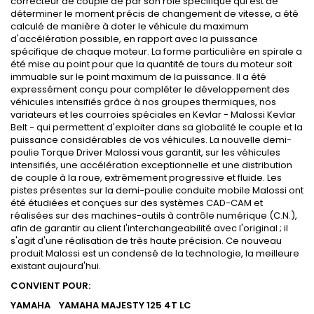
correcteur de couple de par son rôle spécifique qui est de
déterminer le moment précis de changement de vitesse, a été
calculé de manière à doter le véhicule du maximum
d'accélération possible, en rapport avec la puissance
spécifique de chaque moteur. La forme particulière en spirale a
été mise au point pour que la quantité de tours du moteur soit
immuable sur le point maximum de la puissance. Il a été
expressément conçu pour compléter le développement des
véhicules intensifiés grâce à nos groupes thermiques, nos
variateurs et les courroies spéciales en Kevlar - Malossi Kevlar
Belt - qui permettent d'exploiter dans sa globalité le couple et la
puissance considérables de vos véhicules. La nouvelle demi-
poulie Torque Driver Malossi vous garantit, sur les véhicules
intensifiés, une accélération exceptionnelle et une distribution
de couple à la roue, extrêmement progressive et fluide. Les
pistes présentes sur la demi-poulie conduite mobile Malossi ont
été étudiées et conçues sur des systèmes CAD-CAM et
réalisées sur des machines-outils à contrôle numérique (C.N.),
afin de garantir au client l'interchangeabilité avec l'original ; il
s'agit d'une réalisation de très haute précision. Ce nouveau
produit Malossi est un condensé de la technologie, la meilleure
existant aujourd'hui.
CONVIENT POUR:
YAMAHA YAMAHA MAJESTY 125 4T LC