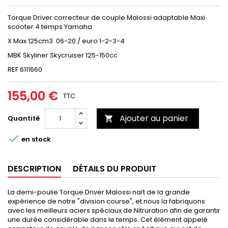
Torque Driver correcteur de couple Malossi adaptable Maxi
scooter 4 temps Yamaha
X Max 125cm3 06-20 / euro 1-2-3-4
MBK Skyliner Skycruiser 125-150cc
REF 6111660
155,00 €
TTC
Ajouter au panier
Quantité


en stock
DESCRIPTION
DÉTAILS DU PRODUIT
La demi-poulie Torque Driver Malossi naît de la grande
expérience de notre "division course", et nous la fabriquons
avec les meilleurs aciers spéciaux de Nitruration afin de garantir
une durée considérable dans le temps. Cet élément appelé