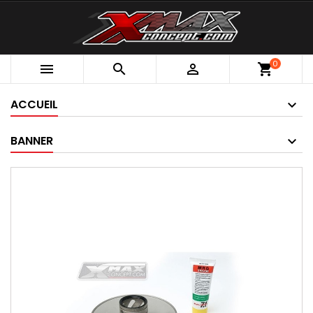
0



shopping_cart
ACCUEIL
BANNER