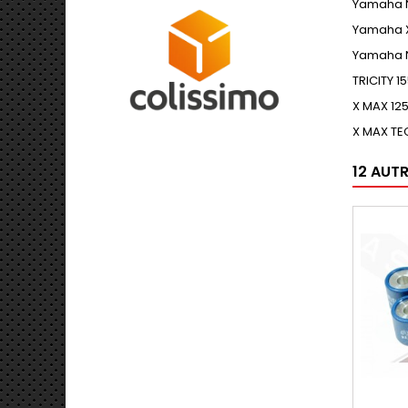
Yamaha N
Yamaha X
Yamaha N
TRICITY 15
X MAX 125
X MAX TE
12 AUT