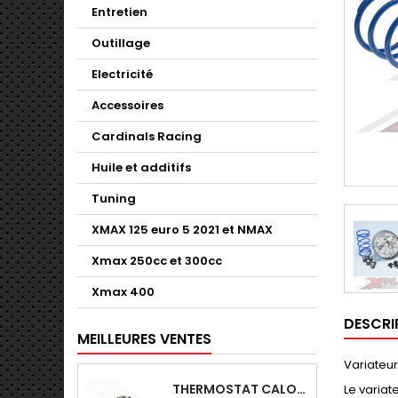
Entretien
Outillage
Electricité
Accessoires
Cardinals Racing
Huile et additifs
Tuning
XMAX 125 euro 5 2021 et NMAX
Xmax 250cc et 300cc
Xmax 400
DESCRI
MEILLEURES VENTES
Variateur
THERMOSTAT CALORSTAT ORIGINE YAMAHA X-MAX - SKYLINE 125-YZFR125
Le variat