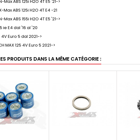
-Max ABS 125i H2O 4T E5 '21->
-Max ABS 125i H2O 4T E4 -21
-Max ABS 155i H2O 4T E5 '21->
5 ie E4 dal '16 al '20
 4V Euro 5 dal 2021->
CH MAX 125 4V Euro 5 2021->
RES PRODUITS DANS LA MÊME CATÉGORIE :