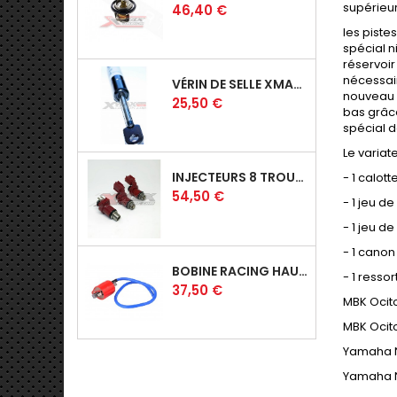
supérieur
Prix
46,40 €
les piste
spécial n
réservoir
nécessair
VÉRIN DE SELLE XMAX 125/250 06-09
nouveau 
Prix
25,50 €
bas grâce
spécial d
Le variate
INJECTEURS 8 TROUS POUR CYLINDRE 150CC - V1/V2/V3
- 1 calot
Prix
54,50 €
- 1 jeu de
- 1 jeu d
- 1 cano
BOBINE RACING HAUTE TENSION UMA-RACING
- 1 ress
Prix
37,50 €
MBK Ocito
MBK Ocito
Yamaha N-
Yamaha N