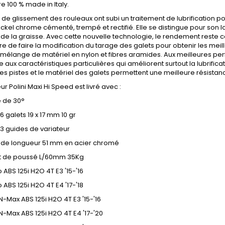
e 100 % made in Italy.
s de glissement des rouleaux ont subi un traitement de lubrification p
ickel chrome cémenté, trempé et rectifié. Elle se distingue pour son 
 de la graisse. Avec cette nouvelle technologie, le rendement reste con
e de faire la modification du tarage des galets pour obtenir les mei
mélange de matériel en nylon et fibres aramides. Aux meilleures pe
 aux caractéristiques particulières qui améliorent surtout la lubrifica
es pistes et le matériel des galets permettent une meilleure résistanc
ur Polini Maxi Hi Speed est livré avec :
te de 30°
 6 galets 19 x 17 mm 10 gr
e 3 guides de variateur
n de longueur 51 mm en acier chromé
ort de poussé L/60mm 35Kg
 ABS 125i H2O 4T E3 '15-'16
 ABS 125i H2O 4T E4 '17-'18
Max ABS 125i H2O 4T E3 '15-'16
-Max ABS 125i H2O 4T E4 '17-'20