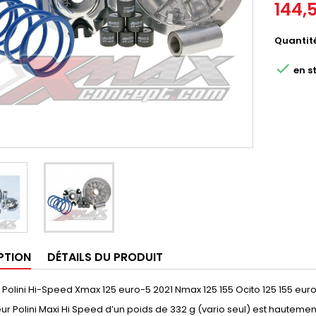
144,
Quantit

en s
PTION
DÉTAILS DU PRODUIT
 Polini Hi-Speed Xmax 125 euro-5 2021 Nmax 125 155 Ocito 125 155 euro
eur Polini Maxi Hi Speed d’un poids de 332 g (vario seul) est haute