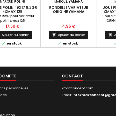
MARQUE:
POLINI
MARQUE:
YAMAHA
 POLINI 19X17 8.2GR
RONDELLE VARIATEUR
JOUE F
-XMAX 125
ORIGINE YAMAHA
XMAX 1
M
s 19x17 pour variateur
Poulie f
polini xmax 125
ORIGI
Prix
Prix
17,50 €
4,95 €
Ajouter au panier
Ajouter au panier
A




en stock
en stock
 COMPTE
CONTACT
ions personnelles
xmaxconcept.com
des
Email:
infoxmaxconcept@gma
s
réduction