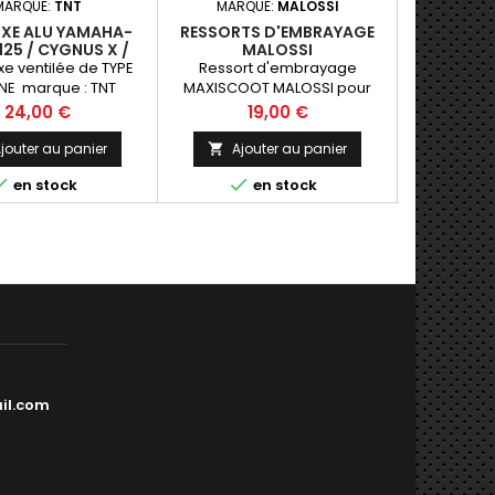
MARQUE:
TNT
MARQUE:
MALOSSI
MARQ
IXE ALU YAMAHA-
RESSORTS D'EMBRAYAGE
VARIATEU
25 / CYGNUS X /
MALOSSI
MINAR
AJESTY 125
XMAX
ixe ventilée de TYPE
Ressort d'embrayage
variateur J
NE marque : TNT
MAXISCOOT MALOSSI pour
Xmax 125 / skycruiser 125 ....
Prix
Prix
Pr
24,00 €
19,00 €
1
pour embrayage d'origine !
jouter au panier
Ajouter au panier
Ajo





en stock
en stock
il.com