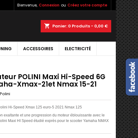
Bienvenue,
Connexion
ou
Créez votre compte
shopping_cart
Panier:
0
Produits - 0,00 €
UNING
ACCESSOIRES
ELECTRICITÉ
ateur POLINI Maxi Hi-Speed 6G
ha-Xmax-21et Nmax 15-21
Polini
 Polini Hi-Speed Xmax 125 euro-5 2021 Nmax 125
on exaltante et une progression du moteur éblouissante avec le
Polini Maxi HI Speed étudié exprès pour le scooter Yamaha NMAX