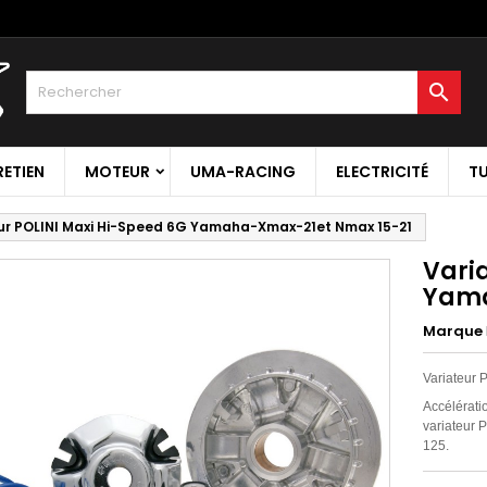

RETIEN
MOTEUR
UMA-RACING
ELECTRICITÉ
T
ur POLINI Maxi Hi-Speed 6G Yamaha-Xmax-21et Nmax 15-21
Vari
Yama
Marque
Variateur
Accélérati
variateur 
125.