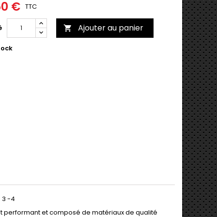
50 €
TTC
Ajouter au panier
é

tock
 3 -4
ment performant et composé de matériaux de qualité