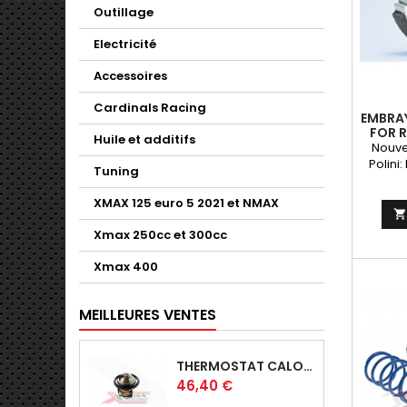
Outillage
Electricité
Accessoires
Cardinals Racing
EMBRAY
FOR 
Huile et additifs
Nouve
Polini
Tuning
For
XMAX 125 euro 5 2021 et NMAX
Xmax 250cc et 300cc
Xmax 400
MEILLEURES VENTES
THERMOSTAT CALORSTAT ORIGINE YAMAHA X-MAX - SKYLINE 125-YZFR125
Prix
46,40 €