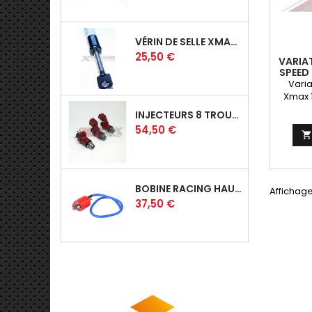
VÉRIN DE SELLE XMAX 125/250 06-09
Prix
25,50 €
VARIAT
SPEED
2
Varia
Xmax 
125 Acc
INJECTEURS 8 TROUS POUR CYLINDRE 150CC - V1/V2/V3
une p
Prix
54,50 €
éblouis
Polin
exp
Y
BOBINE RACING HAUTE TENSION UMA-RACING
Affichage
Prix
37,50 €