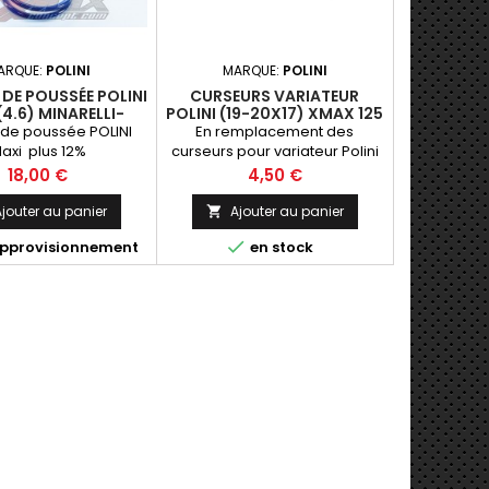
ARQUE:
POLINI
MARQUE:
POLINI
DE POUSSÉE POLINI
CURSEURS VARIATEUR
(4.6) MINARELLI-
POLINI (19-20X17) XMAX 125
XMAX 125I H2O 4T
 de poussée POLINI
En remplacement des
axi plus 12%
curseurs pour variateur Polini
xmax 125 jusqu'a euro4
Prix
Prix
18,00 €
4,50 €
jouter au panier
Ajouter au panier


pprovisionnement
en stock