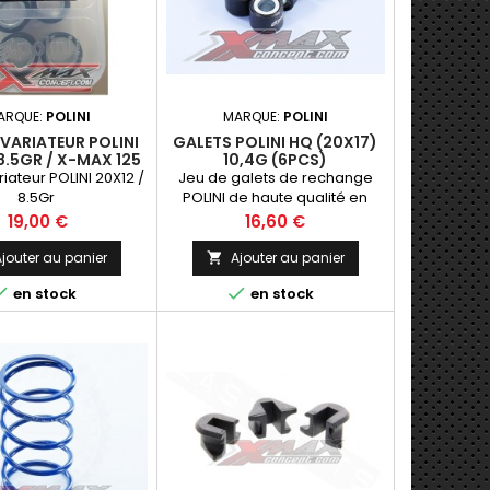
ARQUE:
POLINI
MARQUE:
POLINI
VARIATEUR POLINI
GALETS POLINI HQ (20X17)
 8.5GR / X-MAX 125
10,4G (6PCS)
riateur POLINI 20X12 /
Jeu de galets de rechange
8.5Gr
POLINI de haute qualité en
dimension 20x17mm. Ce jeu
Prix
Prix
19,00 €
16,60 €
permet d'effectuer de bons
réglages d'ajustement de la
jouter au panier
Ajouter au panier

variation et offre une meilleure


en stock
en stock
longévité par sa qualité
supérieure. Celui-ci est
disponible en plusieurs
variantes de poids.