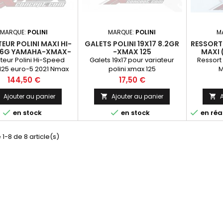
MARQUE:
POLINI
MARQUE:
POLINI
M
EUR POLINI MAXI HI-
GALETS POLINI 19X17 8.2GR
RESSORT 
 6G YAMAHA-XMAX-
-XMAX 125
MAXI 
1ET NMAX 15-21
YAMAHA 
teur Polini Hi-Speed
Galets 19x17 pour variateur
Ressort
125 euro-5 2021 Nmax
polini xmax 125
M
élération exaltante et
Prix
Prix
144,50 €
17,50 €
rogression du moteur
sante avec le variateur
Ajouter au panier
Ajouter au panier
A



i Maxi HI Speed étudié



en stock
en stock
en réa
rès pour le scooter
amaha NMAX 125.
 1-8 de 8 article(s)