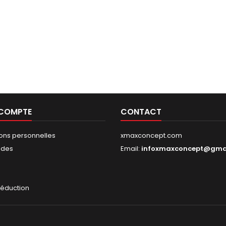
 COMPTE
CONTACT
ions personnelles
xmaxconcept.com
des
Email:
infoxmaxconcept@gma
s
réduction