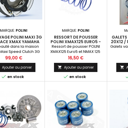
MARQUE:
POLINI
MARQUE:
POLINI
M
AGE POLINI MAXI 3G
RESSORT DE POUSSER
GALETS 
RACE XMAX YAMAHA
POLINI XMAX125 EURO5 -
20X12 /
125 4T Ø135
NMAX 125
auté dans la maison
Ressort de pousser POLINI
Galets va
: Maxi Speed Clutch 3G
XMAX125 Euro5 et NMAX 125
 Race pour les maxi
Prix
Prix
99,00 €
16,50 €
scooters
Ajouter au panier
Ajouter au panier
A





en stock
en stock