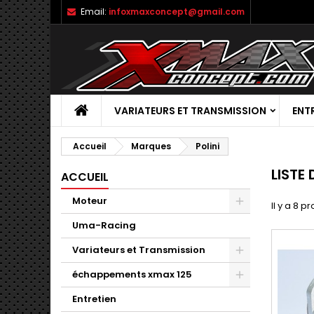
Email:
infoxmaxconcept@gmail.com
VARIATEURS ET TRANSMISSION
ENT
Accueil
Marques
Polini
LISTE
ACCUEIL
Moteur
Il y a 8 pr
Uma-Racing
Variateurs et Transmission
échappements xmax 125
Entretien