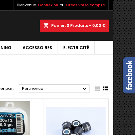
Bienvenue,
Connexion
ou
Créez votre compte
shopping_cart
Panier:
0
Produits - 0,00 €
UNING
ACCESSOIRES
ELECTRICITÉ



ier par :
Pertinence