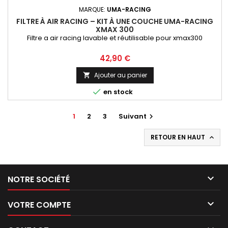
MARQUE:
UMA-RACING
FILTRE À AIR RACING – KIT À UNE COUCHE UMA-RACING
XMAX 300
Filtre a air racing lavable et réutilisable pour xmax300
Prix
42,90 €
Ajouter au panier


en stock
1
2
3
Suivant

RETOUR EN HAUT


NOTRE SOCIÉTÉ

VOTRE COMPTE