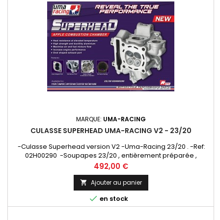
MARQUE:
UMA-RACING
CULASSE SUPERHEAD UMA-RACING V2 - 23/20
-Culasse Superhead version V2 -Uma-Racing 23/20 . -Ref:
02H00290 -Soupapes 23/20 , entièrement préparée ,
chambre de combustion , admission et échappement
Prix
492,00 €
retravaillé. compatible avec cylindre Uma-Racing
uniquement . -Vendu complète avec arbre a came racing ,
Ajouter au panier

soupapes , ressorts soupapes racing et culbuteurs -Attention

en stock
cette référence de culasse...