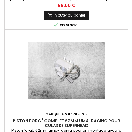
uniquement ref: 02F00450
Prix
98,00 €
Ajouter au panier


en stock
MARQUE:
UMA-RACING
PISTON FORGÉ COMPLET 62MM UMA-RACING POUR
CULASSE SUPERHEAD
Piston forgé 62mm uma-racing pour un montage avec la