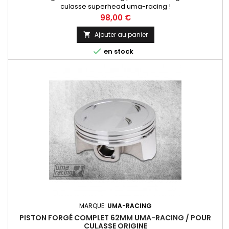
culasse superhead uma-racing !
Prix
98,00 €
Ajouter au panier


en stock
MARQUE:
UMA-RACING
PISTON FORGÉ COMPLET 62MM UMA-RACING / POUR
CULASSE ORIGINE