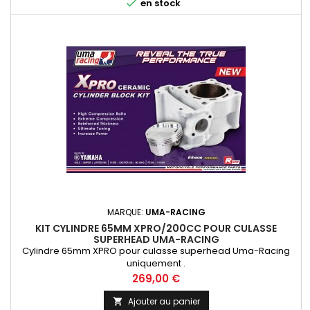

en stock
MARQUE:
UMA-RACING
KIT CYLINDRE 65MM XPRO/200CC POUR CULASSE
SUPERHEAD UMA-RACING
Cylindre 65mm XPRO pour culasse superhead Uma-Racing
uniquement .
Prix
269,00 €
Ajouter au panier
