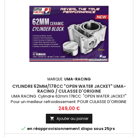
MARQUE:
UMA-RACING
CYLINDRE 62MM/178CC "OPEN WATER JACKET" UMA-
RACING / CULASSE D'ORIGINE
UMA RACING Cylindre 62mm 178CC "OPEN WATER JACKET"
Pour un meilleur refroidissement POUR CULASSE D'ORIGINE
Prix
249,00 €
Ajouter au panier


en réapprovisionnement dispo sous 25jrs