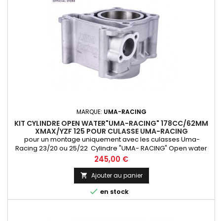
MARQUE:
UMA-RACING
KIT CYLINDRE OPEN WATER"UMA-RACING" 178CC/62MM
XMAX/YZF 125 POUR CULASSE UMA-RACING
pour un montage uniquement avec les culasses Uma-
Racing 23/20 ou 25/22 Cylindre "UMA- RACING" Open water
pour culasse superhead , traitement céramique et piston
Prix
245,00 €
forgé allégé ! 62mm (178 cm3) Le must qualité / Prix/
performance pour Xmax 125/ YZF125 / XCity 125/ SKYcruiser .
Ajouter au panier

montage avec le tendeur de chaine distribution : 02B00520

en stock