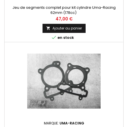
Jeu de segments complet pour kit cylindre Uma-Racing
62mm (178cc)
Prix
47,00 €
Ajouter au panier


en stock
MARQUE:
UMA-RACING