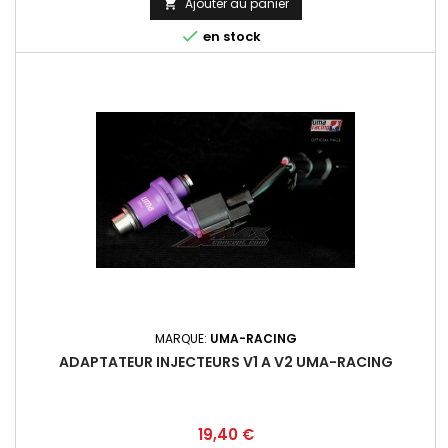
Ajouter au panier


en stock
MARQUE:
UMA-RACING
ADAPTATEUR INJECTEURS V1 A V2 UMA-RACING
Prix
19,40 €