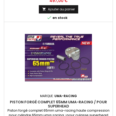
Prix
497,00 €
Ajouter au panier


en stock
MARQUE:
UMA-RACING
PISTON FORGÉ COMPLET 65MM UMA-RACING / POUR
SUPERHEAD
Piston forgé complet 65mm uma-racing haute compression
pour cylindre 65mm uma-racing -pour culasse superhead