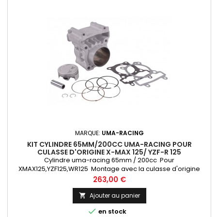
MARQUE:
UMA-RACING
KIT CYLINDRE 65MM/200CC UMA-RACING POUR
CULASSE D'ORIGINE X-MAX 125/ YZF-R 125
Cylindre uma-racing 65mm / 200cc Pour
XMAX125,YZF125,WR125 Montage avec la culasse d'origine
uniquement
Prix
263,00 €
Ajouter au panier


en stock