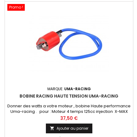
Promo !
MARQUE:
UMA-RACING
BOBINE RACING HAUTE TENSION UMA-RACING
Donner des watts a votre moteur , bobine Haute performance
Uma-racing . pour : Moteur 4 temps 125cc injection X-MAX
125 YZF-R 125 WR 125 CBR 125 bobine Haute performance
Prix
37,50 €
Uma-racing .
Ajouter au panier
