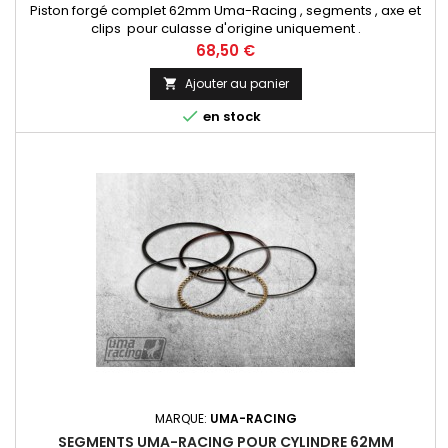
Piston forgé complet 62mm Uma-Racing , segments , axe et
clips pour culasse d'origine uniquement .
Prix
68,50 €
Ajouter au panier


en stock
MARQUE:
UMA-RACING
SEGMENTS UMA-RACING POUR CYLINDRE 62MM