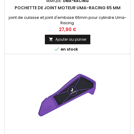
MARQUE:
UMA-RACING
POCHETTE DE JOINT MOTEUR UMA-RACING 65 MM
joint de culasse et joint d'embase 65mm pour cylindre Uma-
Racing
Prix
27,90 €
Ajouter au panier


en stock