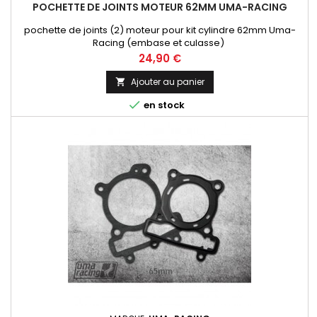
POCHETTE DE JOINTS MOTEUR 62MM UMA-RACING
pochette de joints (2) moteur pour kit cylindre 62mm Uma-
Racing (embase et culasse)
Prix
24,90 €
Ajouter au panier


en stock