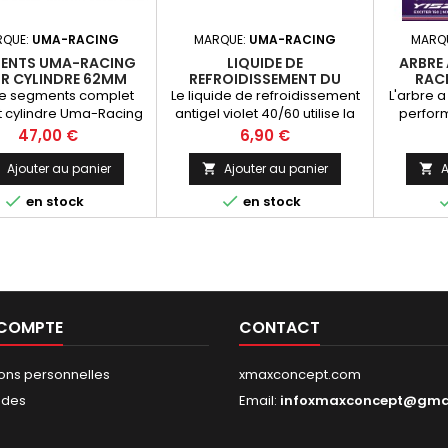
RQUE:
UMA-RACING
MARQUE:
UMA-RACING
MARQ
ENTS UMA-RACING
LIQUIDE DE
ARBRE
R CYLINDRE 62MM
REFROIDISSEMENT DU
RACI
RADIATEUR UNIVERSEL UMA-
e segments complet
Le liquide de refroidissement
L'arbre a
RACING
it cylindre Uma-Racing
antigel violet 40/60 utilise la
perfor
62mm (178cc)
technologie OAT et le MEG
uma-rac
Prix
Prix
47,00 €
6,90 €
comme base, sans
moteurs 
phosphate ni silicate. -1 litre -
Ajouter au panier
Ajouter au panier
A


Poids 1.1kg


en stock
en stock
 COMPTE
CONTACT
ions personnelles
xmaxconcept.com
des
Email:
infoxmaxconcept@gma