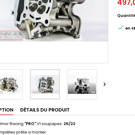
497,
Quantit

en s

PTION
DÉTAILS DU PRODUIT
 Uma-Racing
"PRO"
V1 soupapes:
25/22
omplètes prête a monter.