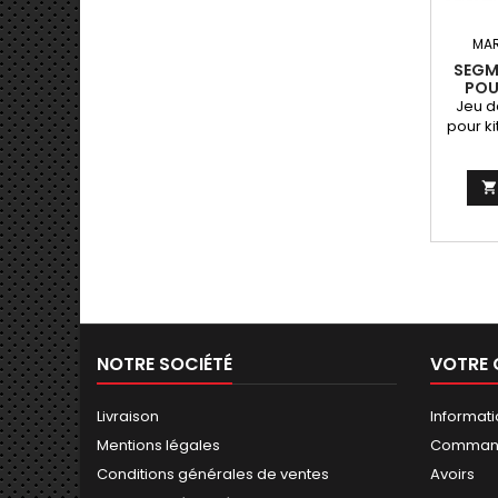
MA
SEGM
POU
Jeu d
pour k

NOTRE SOCIÉTÉ
VOTRE
Livraison
Informat
Mentions légales
Comman
Conditions générales de ventes
Avoirs