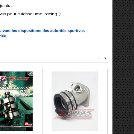
ints ...
vus pour culasse uma-racing ) .
ivant les dispositions des autorités sportives
iée.
<
>