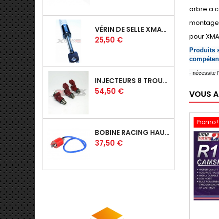
arbre a c
montage 
VÉRIN DE SELLE XMAX 125/250 06-09
pour XMA
Prix
25,50 €
Produits 
compétent
- nécessite l
INJECTEURS 8 TROUS POUR CYLINDRE 150CC - V1/V2/V3
Prix
54,50 €
VOUS A
Promo !
BOBINE RACING HAUTE TENSION UMA-RACING
Prix
37,50 €