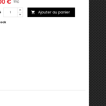
00 €
TTC
Ajouter au panier
é

tock