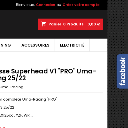
Bienvenue,
Connexion
ou
Créez votre compte
shopping_cart
Panier:
0
Produits - 0,00 €
UNING
ACCESSOIRES
ELECTRICITÉ
sse Superhead V1 "PRO" Uma-
ng 25/22
Uma-Racing
v1 complète Uma-Racing "PRO"
S 25/22
125cc , YZF, WR ...