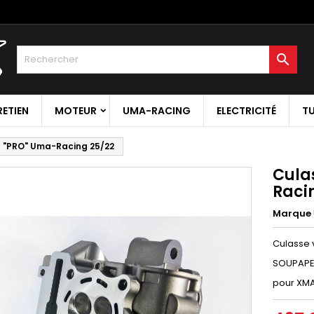

RETIEN
MOTEUR
UMA-RACING
ELECTRICITÉ
T
 "PRO" Uma-Racing 25/22
Cula
Raci
Marque
Culasse 
SOUPAPE
pour XMAX