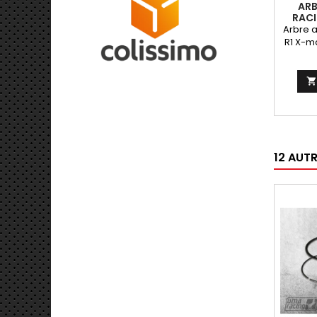
ARB
RACI
1
Arbre 
R1 X-ma
X-city
jus
vérita

coup
meille
votre
125
12 AUT