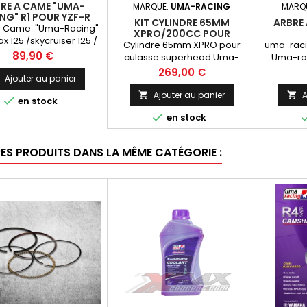
RE A CAME "UMA-
MARQUE:
UMA-RACING
MARQ
NG" R1 POUR YZF-R
KIT CYLINDRE 65MM
ARBRE
25/X-MAX 06-20
a Came "Uma-Racing"
XPRO/200CC POUR
x 125 /skycruiser 125 /
CULASSE SUPERHEAD UMA-
Cylindre 65mm XPRO pour
uma-raci
 125 / YZF 125/ WR 125
Prix
89,90 €
RACING
culasse superhead Uma-
Uma-rac
qu'à 2020 -offre un
Racing uniquement .
125cc M
Prix
269,00 €
ble gain de puissance,
Ajouter au panier
le, accélération et
Ajouter au panier
A



en stock
urs régimes moteur à
 maxi-scooter, moto

en stock
cc moteur minarelli
RES PRODUITS DANS LA MÊME CATÉGORIE :