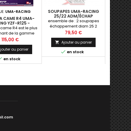
SOUPAPES UMA-RACING
UE:
UMA-RACING
MARQUE
25/22 ADM/ÉCHAP
 A CAME R4 UMA-
PISTON 
ensemble de : 2 soupapes
NG YZF-R125 -
65MM UMA
échappement diam 25 2
XMAX125
SU
 came R4 est le plus
Piston fo
soupapes admission diam 22
Prix
79,50 €
mant de la gamme
uma-r
ing Pour tous les
compressi
Prix
P
115,00 €
9
Ajouter au panier

minarelli 125cc 4T
65mm um
culas
jouter au panier
Ajo


en stock
uniquemen


en stock
il.com