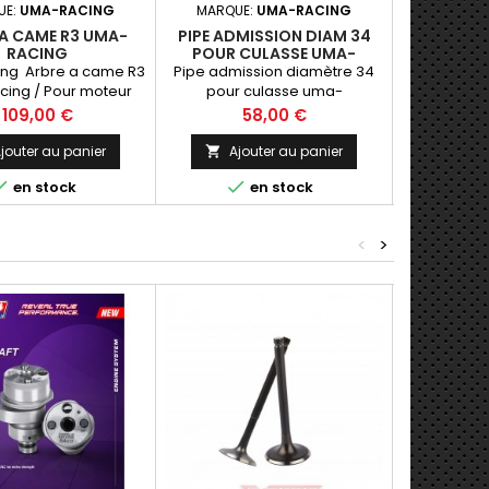
UE:
UMA-RACING
MARQUE:
UMA-RACING
MARQUE:
 A CAME R3 UMA-
PIPE ADMISSION DIAM 34
POMPE A E
RACING
POUR CULASSE UMA-
FLOW -XMA
RACING
ng Arbre a came R3
Pipe admission diamètre 34
Ensemble 
ing / Pour moteur
pour culasse uma-
eau gros d
inarelli 4 T : YZF ,
racing 02I00250
un mont
Prix
Prix
P
109,00 €
58,00 €
9
XMAX...
d'origine
compétiti
jouter au panier
Ajouter au panier
Ajo





en stock
en stock
<
>