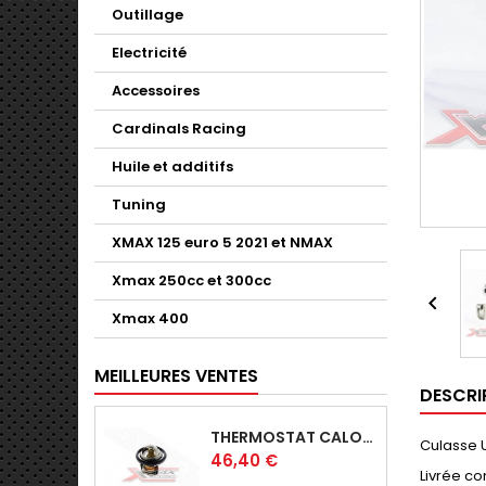
Outillage
Electricité
Accessoires
Cardinals Racing
Huile et additifs
Tuning
XMAX 125 euro 5 2021 et NMAX
Xmax 250cc et 300cc

Xmax 400
MEILLEURES VENTES
DESCRI
THERMOSTAT CALORSTAT ORIGINE YAMAHA X-MAX - SKYLINE 125-YZFR125
Culasse
Prix
46,40 €
Livrée c