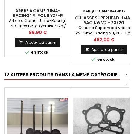
ARBRE A CAME "UMA-
MARQUE:
UMA-RACING
RACING" R1 POUR YZF-R
CULASSE SUPERHEAD UMA-
125/X-MAX 06-20
Arbre a Came "Uma-Racing"
RACING V2 - 23/20
R1 X-max 125 /skycruiser 125 /
-Culasse Superhead version
X-city 125 / YZF 125/ WR 125
Prix
89,90 €
V2 -Uma-Racing 23/20 . -Ref:
jusqu'à 2020 -offre un véritable
02H00290 -Soupapes 23/20 ,
Prix
492,00 €
gain de puissance, couple,
Ajouter au panier

entièrement préparée ,
accélération et meilleurs
chambre de combustion ,
Ajouter au panier


en stock
régimes moteur à votre maxi-
admission et échappement
scooter, moto 125cc moteur

en stock
retravaillé. compatible avec
minarelli
cylindre Uma-Racing
uniquement . -Vendu
12 AUTRES PRODUITS DANS LA MÊME CATÉGORIE :
>
complète avec arbre a came
racing , soupapes , ressorts
<
soupapes racing et culbuteur
-Attention cette référence de
culasse...