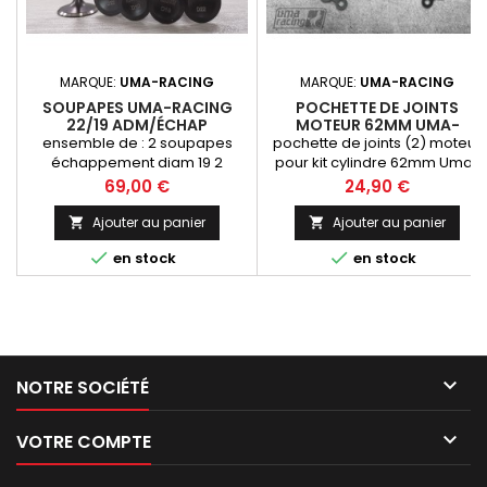
MARQUE:
UMA-RACING
MARQUE:
UMA-RACING
SOUPAPES UMA-RACING
POCHETTE DE JOINTS
22/19 ADM/ÉCHAP
MOTEUR 62MM UMA-
RACING
ensemble de : 2 soupapes
pochette de joints (2) moteur
échappement diam 19 2
pour kit cylindre 62mm Uma-
soupapes admission diam 22
Racing (embase et culasse)
Prix
Prix
69,00 €
24,90 €
Ajouter au panier
Ajouter au panier




en stock
en stock

NOTRE SOCIÉTÉ

VOTRE COMPTE