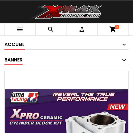
0



shopping_cart
ACCUEIL
BANNER