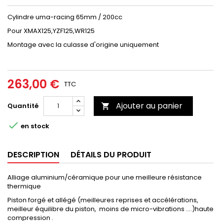
Cylindre uma-racing 65mm / 200cc
Pour XMAX125,YZF125,WR125
Montage avec la culasse d'origine uniquement
263,00 €
TTC
Ajouter au panier
Quantité


en stock
DESCRIPTION
DÉTAILS DU PRODUIT
Alliage aluminium/céramique pour une meilleure résistance
thermique
Piston forgé et allégé (meilleures reprises et accélérations,
meilleur équilibre du piston, moins de micro-vibrations ....)haute
compression .