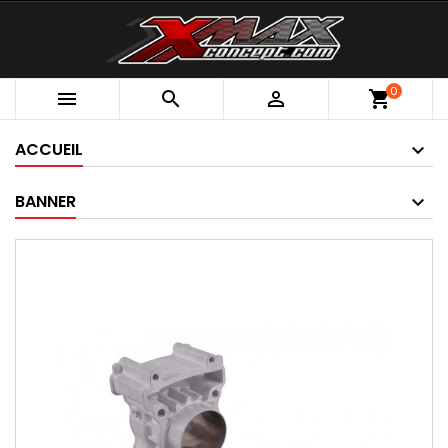
0



shopping_cart
ACCUEIL
BANNER