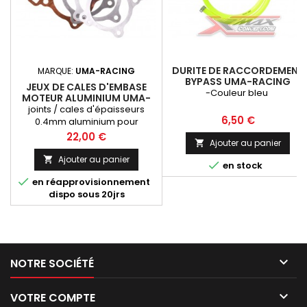
DURITE DE RACCORDEMENT
MARQUE:
UMA-RACING
BYPASS UMA-RACING
JEUX DE CALES D'EMBASE
-Couleur bleu
MOTEUR ALUMINIUM UMA-
RACING
joints / cales d'épaisseurs
Prix
6,50 €
0.4mm aluminium pour
embase moteur 180cc ou 200
Prix
22,00 €
Ajouter au panier

cc .
Ajouter au panier


en stock

en réapprovisionnement
dispo sous 20jrs

NOTRE SOCIÉTÉ

VOTRE COMPTE