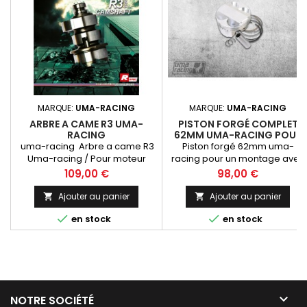
MARQUE:
UMA-RACING
MARQUE:
UMA-RACING
ARBRE A CAME R3 UMA-
PISTON FORGÉ COMPLET
RACING
62MM UMA-RACING POUR
CULASSE SUPERHEAD
uma-racing Arbre a came R3
Piston forgé 62mm uma-
Uma-racing / Pour moteur
racing pour un montage avec
125cc Minarelli 4 T : YZF , XMAX...
la culasse superhead uma-
Prix
Prix
109,00 €
98,00 €
racing !
Ajouter au panier
Ajouter au panier




en stock
en stock

NOTRE SOCIÉTÉ