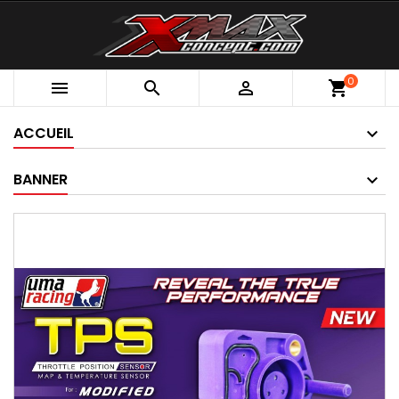
0



shopping_cart
ACCUEIL
BANNER