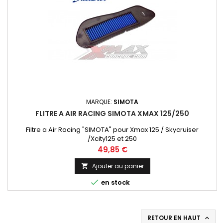
MARQUE:
SIMOTA
FLITRE A AIR RACING SIMOTA XMAX 125/250
Filtre a Air Racing "SIMOTA" pour Xmax 125 / Skycruiser
/Xcity125 et 250
Prix
49,85 €
Ajouter au panier


en stock
RETOUR EN HAUT
