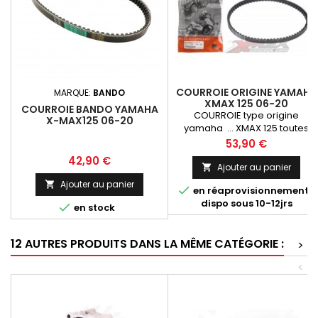
COURROIE ORIGINE YAMAHA
MARQUE:
BANDO
XMAX 125 06-20
COURROIE BANDO YAMAHA
COURROIE type origine
X-MAX125 06-20
yamaha ... XMAX 125 toutes
générations - En
Prix
53,90 €
remplacement de la courroie
Prix
42,90 €
d'origine
Ajouter au panier

Ajouter au panier


en réaprovisionnement
dispo sous 10-12jrs

en stock
12 AUTRES PRODUITS DANS LA MÊME CATÉGORIE :
>
<