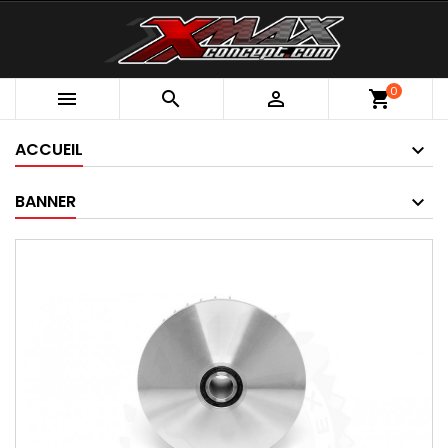
0



shopping_cart
ACCUEIL
BANNER