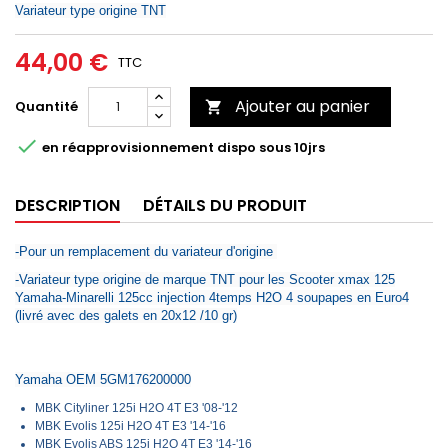
Variateur type origine TNT
44,00 €
TTC
Ajouter au panier
Quantité


en réapprovisionnement dispo sous 10jrs
DESCRIPTION
DÉTAILS DU PRODUIT
-Pour un remplacement du variateur d'origine
-Variateur type origine de marque TNT pour les Scooter xmax 125
Yamaha-Minarelli 125cc injection 4temps H2O 4 soupapes en Euro4
(livré avec des galets en 20x12 /10 gr)
Yamaha OEM 5GM176200000
MBK Cityliner 125i H2O 4T E3 '08-'12
MBK Evolis 125i H2O 4T E3 '14-'16
MBK Evolis ABS 125i H2O 4T E3 '14-'16