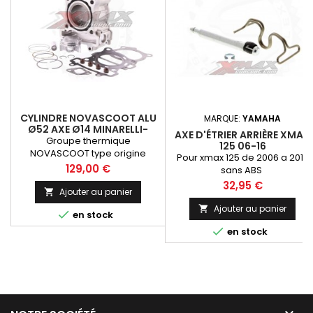
CYLINDRE NOVASCOOT ALU
MARQUE:
YAMAHA
Ø52 AXE Ø14 MINARELLI-
AXE D'ÉTRIER ARRIÈRE XMAX
XMAX YAMAHA 125 06-20
Groupe thermique
125 06-16
NOVASCOOT type origine
Pour xmax 125 de 2006 a 2016
52mm
Prix
129,00 €
sans ABS
Prix
32,95 €
Ajouter au panier

Ajouter au panier


en stock

en stock