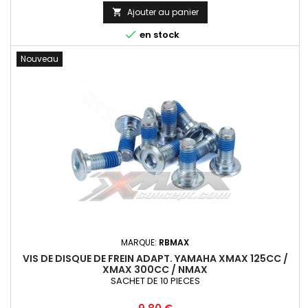
Ajouter au panier


en stock
Nouveau
MARQUE:
RBMAX
VIS DE DISQUE DE FREIN ADAPT. YAMAHA XMAX 125CC /
XMAX 300CC / NMAX
SACHET DE 10 PIECES
Prix