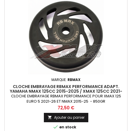
MARQUE:
RBMAX
CLOCHE EMBRAYAGE RBMAX PERFORMANCE ADAPT.
YAMAHA NMAX 125CC 2015-2025 / XMAX 125CC 2021-
2025 / 125MM ( QUALITE PREMIUM )
CLOCHE EMBRAYAGE RBMAX PERFORMANCE POUR XMAX 125
EURO 5 2021-26 ET NMAX 2015-25 - 850GR
Prix
72,50 €
Ajouter au panier


en stock