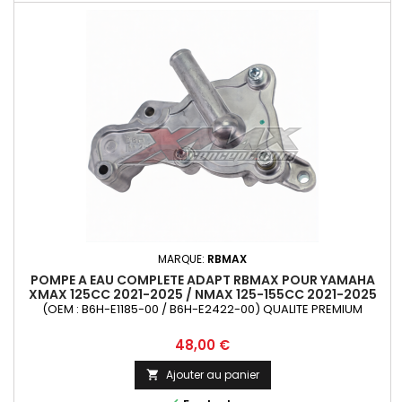
MARQUE:
RBMAX
POMPE A EAU COMPLETE ADAPT RBMAX POUR YAMAHA
XMAX 125CC 2021-2025 / NMAX 125-155CC 2021-2025
(OEM : B6H-E1185-00 / B6H-E2422-00) QUALITE PREMIUM
Prix
48,00 €
Ajouter au panier
