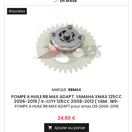

En stock
Nouveau
MARQUE:
RBMAX
POMPE A HUILE RB MAX ADAPT. YAMAHA XMAX 125CC
2006-2019 / X-CITY 125CC 2008-2012 ( OEM : 1B9-
E3300-000 ) QUALITE PREMIUM
POMPE A HUILE RB MAX ADAPT pour xmax 125 2006-2019
Prix
24,60 €
Ajouter au panier
