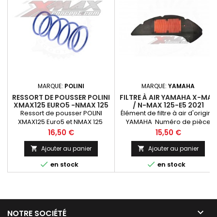
MARQUE:
POLINI
MARQUE:
YAMAHA
RESSORT DE POUSSER POLINI
FILTRE À AIR YAMAHA X-MAX
XMAX125 EURO5 -NMAX 125
/ N-MAX 125-E5 2021
Ressort de pousser POLINI
Élément de filtre à air d'origine
XMAX125 Euro5 et NMAX 125
YAMAHA Numéro de pièce
Yamaha : B6HE44510000
Prix
Prix
16,50 €
15,50 €
Ajouter au panier
Ajouter au panier




en stock
en stock

NOTRE SOCIÉTÉ