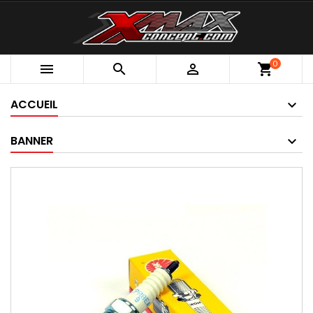
0



shopping_cart
ACCUEIL
BANNER