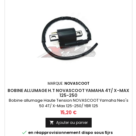
MARQUE:
NOVASCOOT
BOBINE ALLUMAGE H.T NOVASCOOT YAMAHA 4T/ X-MAX
125-250
Bobine allumage Haute Tension NOVASCOOT Yamaha Neo's
50 4T/ X-Max 125-250/ YBR 125
Prix
15,20 €
Ajouter au panier


en réapprovisionnement dispo sous 5jrs