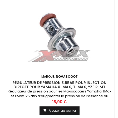
MARQUE:
NOVASCOOT
RÉGULATEUR DE PRESSION 3.5BAR POUR INJECTION
DIRECTE POUR YAMAHA X-MAX, T-MAX, YZF R, MT
Régulateur de pression pour les Maxiscooters Yamaha TMax
et XMax 125 afin d’augmenter la pression de l’essence du
système d’injection de 2,5 bars (origine) à 3,5 bars
Prix
18,90 €
Ajouter au panier
