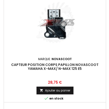
MARQUE:
NOVASCOOT
CAPTEUR POSITION CORPS PAPILLON NOVASCOOT
YAMAHA X-MAX/ N-MAX 125 E5
Prix
28,75 €
Ajouter au panier


en stock