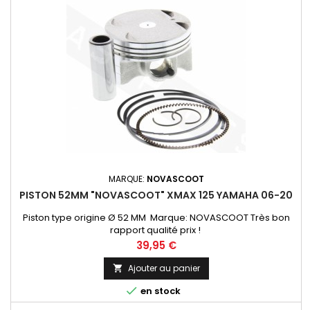
MARQUE:
NOVASCOOT
PISTON 52MM "NOVASCOOT" XMAX 125 YAMAHA 06-20
Piston type origine Ø 52 MM Marque: NOVASCOOT Très bon
rapport qualité prix !
Prix
39,95 €
Ajouter au panier


en stock