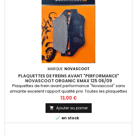
MARQUE:
NOVASCOOT
PLAQUETTES DE FREINS AVANT "PERFORMANCE"
NOVASCOOT ORGANIC XMAX 125 06/09
Plaquettes de frein avant performance "Novascoot" sans
amiante excelent rapport qualité prix Toutes les plaquettes
de frein Novascoot sont produites en Italie et offrent un
Prix
13,00 €
excellent rapport qualité / prix.
Ajouter au panier


en stock