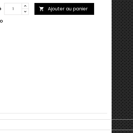
Ajouter au panier
é

PO