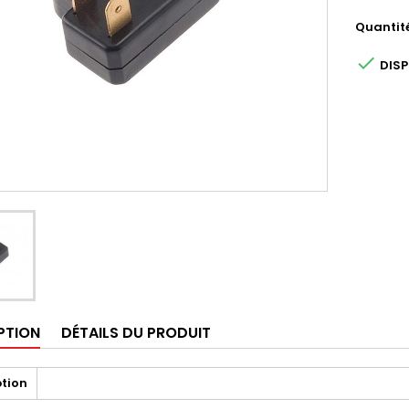
Quantit

DIS
PTION
DÉTAILS DU PRODUIT
ption