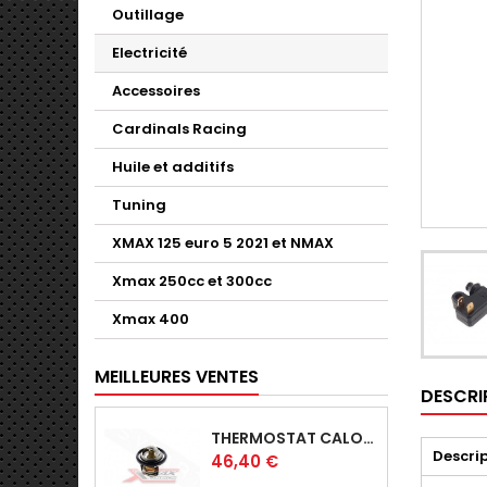
Outillage
Electricité
Accessoires
Cardinals Racing
Huile et additifs
Tuning
XMAX 125 euro 5 2021 et NMAX
Xmax 250cc et 300cc
Xmax 400
MEILLEURES VENTES
DESCRI
THERMOSTAT CALORSTAT ORIGINE YAMAHA X-MAX - SKYLINE 125-YZFR125
Descri
Prix
46,40 €