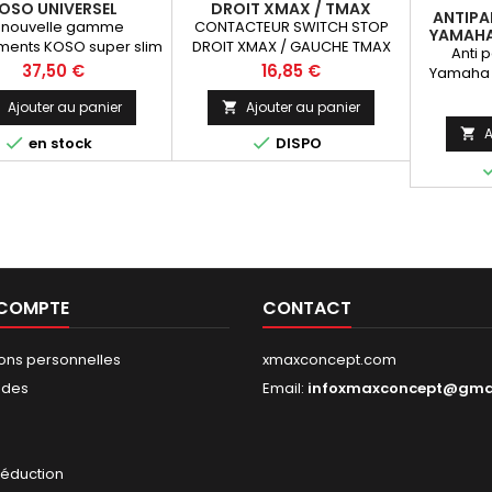
OSO UNIVERSEL
DROIT XMAX / TMAX
ANTIPA
 nouvelle gamme
CONTACTEUR SWITCH STOP
YAMAHA
uments KOSO super slim
DROIT XMAX / GAUCHE TMAX
Anti p
st un excellent rapport
MARQUE:RMS
Prix
Prix
37,50 €
16,85 €
Yamaha 
/prix.Ils sont une vraie
ssite, cette gamme
Ajouter au panier
Ajouter au panier

icles Koso est conçue
A



en stock
DISPO
e lisible, petit et facile
à être installé
 COMPTE
CONTACT
ions personnelles
xmaxconcept.com
des
Email:
infoxmaxconcept@gma
s
réduction