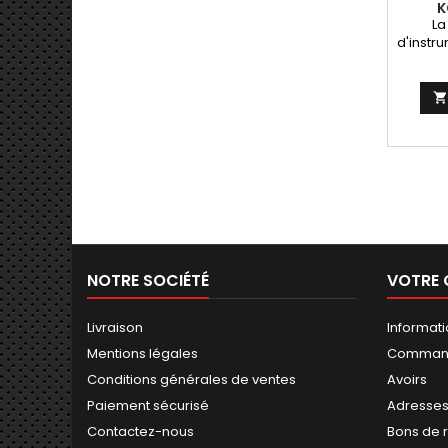
K
La
d'instr
style e
qualité
réu

d'art
pour êtr
NOTRE SOCIÉTÉ
VOTRE
Livraison
Informat
Mentions légales
Comman
Conditions générales de ventes
Avoirs
Paiement sécurisé
Adresse
Contactez-nous
Bons de 