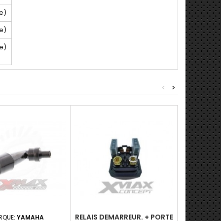
e)
e)
e)
<
>
RELAIS DEMARREUR. + PORTE
ANTIPARA
RQUE:
YAMAHA