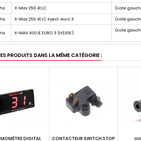
aha
X-Max 250 4t LC
(cote gauch
aha
X-Max 250 4t LC inject. euro 3
(cote gauch
(cote gauch
aha
X-MAX 400 IE EURO 3 (H330E)
RES PRODUITS DANS LA MÊME CATÉGORIE :
RMOMÈTRE DIGITAL
CONTACTEUR SWITCH STOP
MA