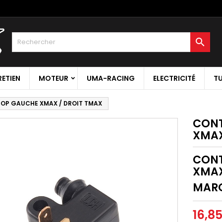

RETIEN
MOTEUR
UMA-RACING
ELECTRICITÉ
T
OP GAUCHE XMAX / DROIT TMAX
CONT
XMAX
CONT
XMAX
MAR
16,8