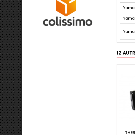
Yam
Yam
Yam
12 AUT
THE