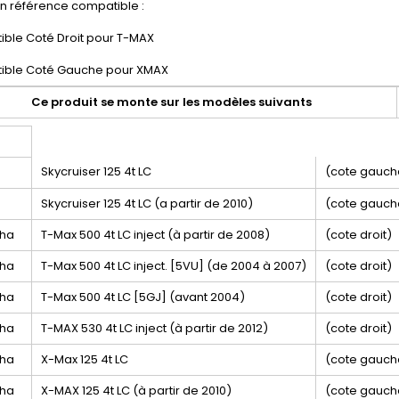
on référence compatible :
ble Coté Droit pour T-MAX
ible Coté Gauche pour XMAX
Ce produit se monte sur les modèles suivants
Skycruiser 125 4t LC
(cote gauch
Skycruiser 125 4t LC (a partir de 2010)
(cote gauch
aha
T-Max 500 4t LC inject (à partir de 2008)
(cote droit)
aha
T-Max 500 4t LC inject. [5VU] (de 2004 à 2007)
(cote droit)
aha
T-Max 500 4t LC [5GJ] (avant 2004)
(cote droit)
aha
T-MAX 530 4t LC inject (à partir de 2012)
(cote droit)
aha
X-Max 125 4t LC
(cote gauch
aha
X-MAX 125 4t LC (à partir de 2010)
(cote gauch