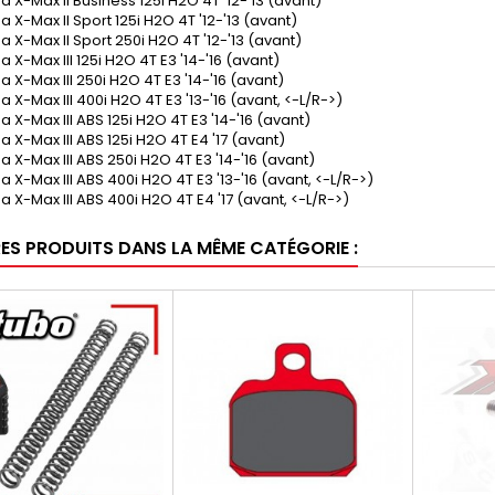
 X-Max II Business 125i H2O 4T '12-'13 (avant)
X-Max II Sport 125i H2O 4T '12-'13 (avant)
 X-Max II Sport 250i H2O 4T '12-'13 (avant)
X-Max III 125i H2O 4T E3 '14-'16 (avant)
X-Max III 250i H2O 4T E3 '14-'16 (avant)
X-Max III 400i H2O 4T E3 '13-'16 (avant, <-L/R->)
X-Max III ABS 125i H2O 4T E3 '14-'16 (avant)
 X-Max III ABS 125i H2O 4T E4 '17 (avant)
 X-Max III ABS 250i H2O 4T E3 '14-'16 (avant)
X-Max III ABS 400i H2O 4T E3 '13-'16 (avant, <-L/R->)
 X-Max III ABS 400i H2O 4T E4 '17 (avant, <-L/R->)
RES PRODUITS DANS LA MÊME CATÉGORIE :