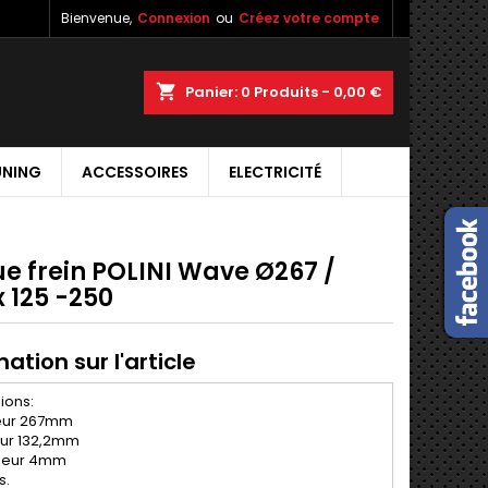
Bienvenue,
Connexion
ou
Créez votre compte
shopping_cart
Panier:
0
Produits - 0,00 €
UNING
ACCESSOIRES
ELECTRICITÉ
ue frein POLINI Wave Ø267 /
 125 -250
ation sur l'article
ions:
ieur 267mm
eur 132,2mm
seur 4mm
s.