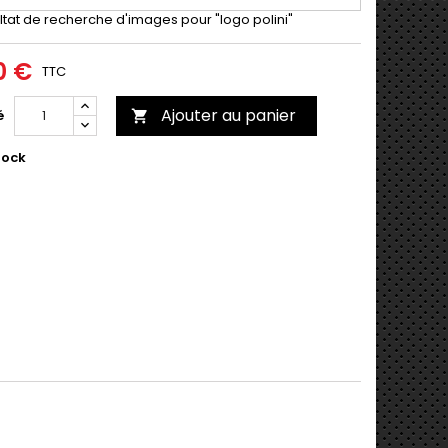
0 €
TTC
Ajouter au panier
é

tock