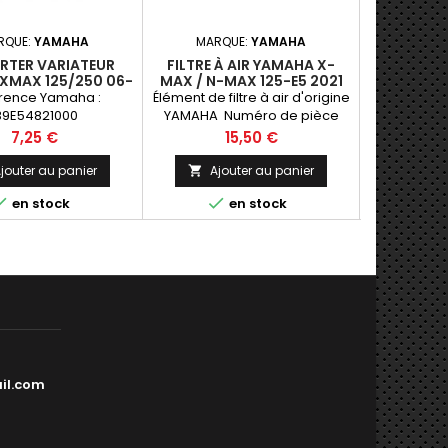
RQUE:
YAMAHA
MARQUE:
YAMAHA
MARQ
ARTER VARIATEUR
FILTRE À AIR YAMAHA X-
KIT ENTR
XMAX 125/250 06-
MAX / N-MAX 125-E5 2021
MAX 125 E
20
S
rence Yamaha :
Élément de filtre à air d'origine
Kit entret
B9E54821000
YAMAHA Numéro de pièce
125 E2-E4 2
Yamaha : B6HE44510000
Prix
Prix
P
7,25 €
15,50 €
6
jouter au panier
Ajouter au panier
Ajo





en stock
en stock
il.com