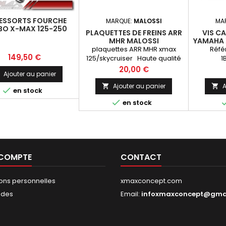
RESSORTS FOURCHE
MARQUE:
MALOSSI
MA
BO X-MAX 125-250
PLAQUETTES DE FREINS ARR
VIS C
2005-2009
MHR MALOSSI
YAMAHA 
plaquettes ARR MHR xmax
Réfé
Prix
149,50 €
125/skycruiser Haute qualité
1
métal fritté Les plaquettes de
Prix
20,00 €
Ajouter au panier
frein Malossi MHR Synt:
sintérisées, sans amiante, sont
Ajouter au panier
A



en stock
réalisées dans des matériaux

en stock
spécifiques qui les rendent
particulièrement indiquées
dans les situations d'utilisation
extrême.
 COMPTE
CONTACT
ions personnelles
xmaxconcept.com
des
Email:
infoxmaxconcept@gma
s