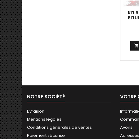
KIT 
BITU

NOTRE SOCIÉTÉ
VOTRE
Livraison
Informat
Mentions légales
Comman
Conditions générales de ventes
Avoirs
Paiement sécurisé
Adresse