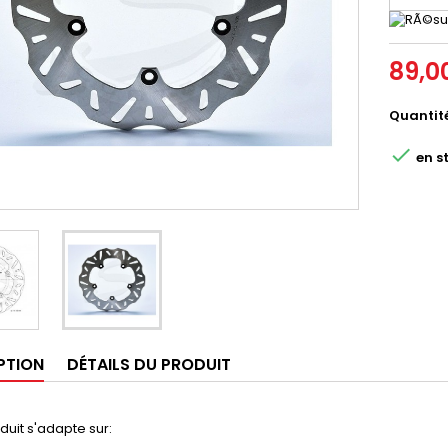
89,0
Quantit

en s
PTION
DÉTAILS DU PRODUIT
duit s'adapte sur: