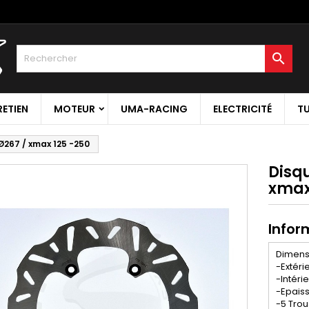

RETIEN
MOTEUR
UMA-RACING
ELECTRICITÉ
T
Ø267 / xmax 125 -250
Disq
xmax
Inform
Dimens
-Extér
-Intéri
-Epais
-5 Trou