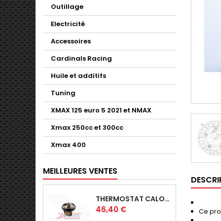
Outillage
Electricité
Accessoires
Cardinals Racing
Huile et additifs
Tuning
XMAX 125 euro 5 2021 et NMAX
Xmax 250cc et 300cc
Xmax 400
MEILLEURES VENTES
DESCRI
THERMOSTAT CALORSTAT ORIGINE YAMAHA X-MAX - SKYLINE 125-YZFR125
Prix
46,40 €
Ce pro