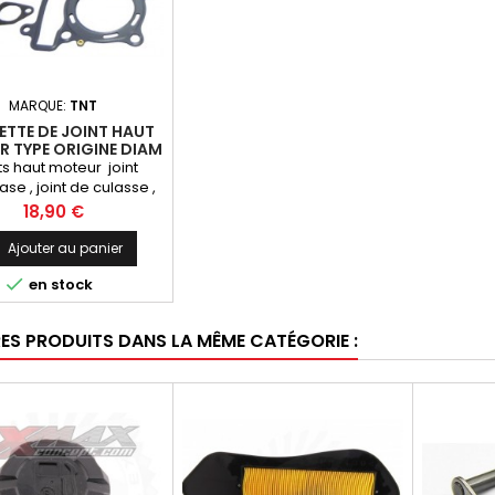
MARQUE:
TNT
TTE DE JOINT HAUT
 TYPE ORIGINE DIAM
// YAMAHA XMAX 125
ts haut moteur joint
se , joint de culasse ,
endeur de chaine X-max
Prix
18,90 €
YZF-R 125cc toutes
ion sauf 2021 Marque:
Ajouter au panier
TNT ORIGINAL

en stock
RES PRODUITS DANS LA MÊME CATÉGORIE :