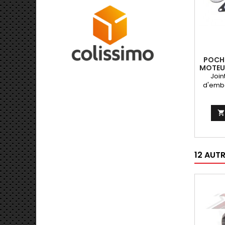
POCHE
MOTEUR
52MM 
Join
d'emba
joint t
et 
générat

12 AUT