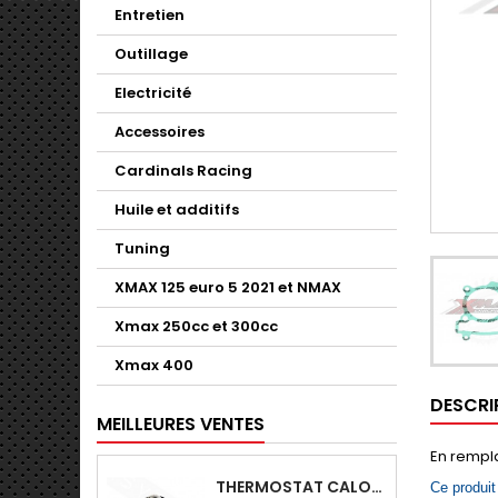
Entretien
Outillage
Electricité
Accessoires
Cardinals Racing
Huile et additifs
Tuning
XMAX 125 euro 5 2021 et NMAX
Xmax 250cc et 300cc
Xmax 400
DESCRI
MEILLEURES VENTES
En rempl
THERMOSTAT CALORSTAT ORIGINE YAMAHA X-MAX - SKYLINE 125-YZFR125
Ce produit