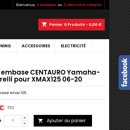
Bienvenue,
Connexion
ou
Créez votre compte
shopping_cart
Panier:
0
Produits - 0,00 €
UNING
ACCESSOIRES
ELECTRICITÉ
t embase CENTAURO Yamaha-
relli pour XMAX125 06-20
base xmax 125
 €
TTC
Ajouter au panier
é
