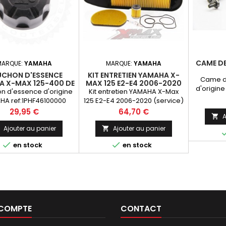
CAME D
MARQUE:
YAMAHA
MARQUE:
YAMAHA
CHON D'ESSENCE
KIT ENTRETIEN YAMAHA X-
Came d
A X-MAX 125-400 DE
MAX 125 E2-E4 2006-2020
d'origin
2014-2016
SERVICE
n d'essence d'origine
Kit entretien YAMAHA X-Max
HA ref:1PHF46100000
125 E2-E4 2006-2020 (service)
Prix
Prix
29,95 €
64,70 €
A

Ajouter au panier
Ajouter au panier



en stock
en stock
 COMPTE
CONTACT