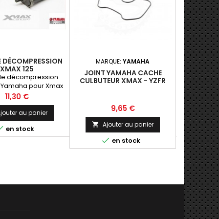
E DÉCOMPRESSION
POCHETT
MARQUE:
YAMAHA
XMAX 125
MOTEUR 5
JOINT YAMAHA CACHE
YZF-
e décompression
Pochette J
CULBUTEUR XMAX - YZFR
e Yamaha pour Xmax
pour cyli
125
125 .
57mm / 150
Prix
P
11,30 €
2
Prix
9,65 €
jouter au panier
Ajo

Ajouter au panier



en stock

en stock