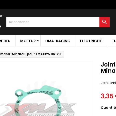

RETIEN
MOTEUR
UMA-RACING
ELECTRICITÉ
T
maha-Minarelli pour XMAX125 06-20
Join
Mina
Joint em
3,35
Quantit