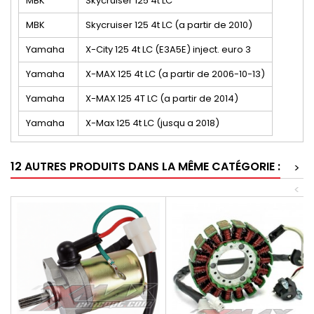
MBK
Skycruiser 125 4t LC
MBK
Skycruiser 125 4t LC (a partir de 2010)
Yamaha
X-City 125 4t LC (E3A5E) inject. euro 3
Yamaha
X-MAX 125 4t LC (a partir de 2006-10-13)
Yamaha
X-MAX 125 4T LC (a partir de 2014)
Yamaha
X-Max 125 4t LC (jusqu a 2018)
12 AUTRES PRODUITS DANS LA MÊME CATÉGORIE :
>
<