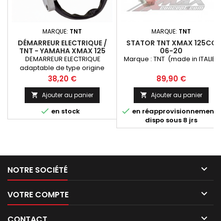
MARQUE:
TNT
MARQUE:
TNT
DÉMARREUR ELECTRIQUE /
STATOR TNT XMAX 125CC
TNT - YAMAHA XMAX 125
06-20
06-20
DEMARREUR ELECTRIQUE
Marque : TNT (made in ITALIE)
adaptable de type origine
pour YAMAHA XMAX 125 -type
Prix
Prix
38,20 €
89,90 €
origine(de 2006 a 2020) -
Marque: TNT
Ajouter au panier
Ajouter au panier




en stock
en réapprovisionnement
dispo sous 8 jrs

NOTRE SOCIÉTÉ

VOTRE COMPTE

CONTACT