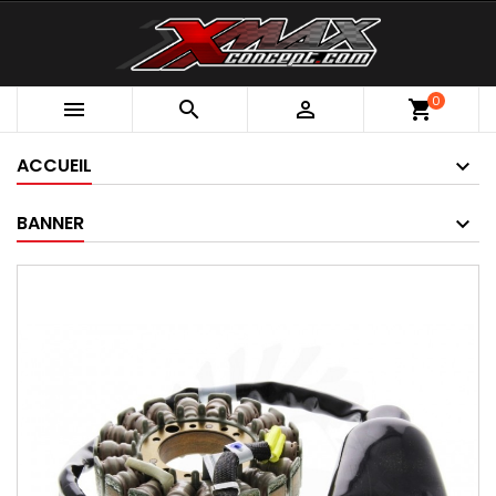
0



shopping_cart
ACCUEIL
BANNER