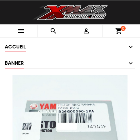
0



shopping_cart
ACCUEIL
BANNER