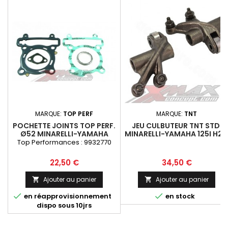
MARQUE:
TOP PERF
MARQUE:
TNT
POCHETTE JOINTS TOP PERF.
JEU CULBUTEUR TNT STD.
Ø52 MINARELLI-YAMAHA
MINARELLI-YAMAHA 125I H2
XMAX125 06-20
4T 4V
Top Performances : 9932770
Prix
Prix
22,50 €
34,50 €
Ajouter au panier
Ajouter au panier




en réapprovisionnement
en stock
dispo sous 10jrs